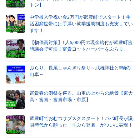
トン】
中学校入学祝い金2万円が武豊町でスタート！生
活困窮世帯には手厚い就学援助制度も充実してい
ます！
【物価高対策】1人6,000円の現金給付が武豊町臨
時議会で可決！富貴ヨットハーバーをぶらり。
ぶらり。長尾しゃんぎり祭り～武雄神社と6輌の
山車～
富貴春の例祭を巡る。山車の上からの絶景【東大
高・富貴・富貴市場・市原】
武豊町でおむつサブスクスタート！パパ町長が議
員時代から願った「手ぶら登園」がついに実現！