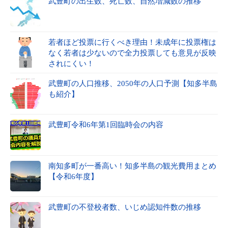
武豊町の出生数、死亡数、自然増減数の推移
若者ほど投票に行くべき理由！未成年に投票権は
なく若者は少ないので全力投票しても意見が反映
されにくい！
武豊町の人口推移、2050年の人口予測【知多半島
も紹介】
武豊町令和6年第1回臨時会の内容
南知多町が一番高い！知多半島の観光費用まとめ
【令和6年度】
武豊町の不登校者数、いじめ認知件数の推移