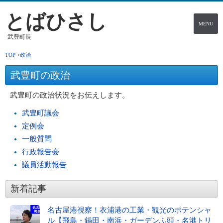
とばひさし
MENU
武豊町長
TOP
政治
武豊町の政治
武豊町の政治状況をお伝えします。
武豊町議会
定例会
一般質問
行政報告会
議員活動報告
新着記事
名古屋港視察！衣浦港の工業・観光のポテンシャ
ル【飛島・鍋田・南浜・ガーデンふ頭・名港トリ