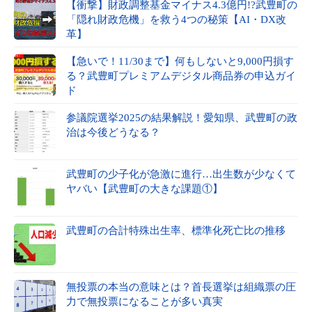
【衝撃】財政調整基金マイナス4.3億円!?武豊町の
「隠れ財政危機」を救う4つの秘策【AI・DX改
革】
【急いで！11/30まで】何もしないと9,000円損す
る？武豊町プレミアムデジタル商品券の申込ガイ
ド
参議院選挙2025の結果解説！愛知県、武豊町の政
治は今後どうなる？
武豊町の少子化が急激に進行…出生数が少なくて
ヤバい【武豊町の大きな課題①】
武豊町の合計特殊出生率、標準化死亡比の推移
無投票の本当の意味とは？首長選挙は組織票の圧
力で無投票になることが多い真実