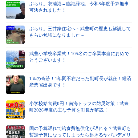
ぶらり。衣浦港→臨港緑地。令和8年度予算無事
可決されました！
ぶらり。三井家住宅へ～武豊町の歴史も解説して
もらい勉強になりました～
武豊小学校卒業式！105名のご卒業本当におめで
とうございます！
1％の奇跡！1年間不在だった副町長が就任！経済
産業省出身です！
小学校給食費0円！南海トラフの防災対策！武豊
町2026年度の主な予算を町長が解説！
国の予算遅れで給食費無償化が遅れる？武豊町も
暫定予算になってしまったら起きるヤバいデメリ