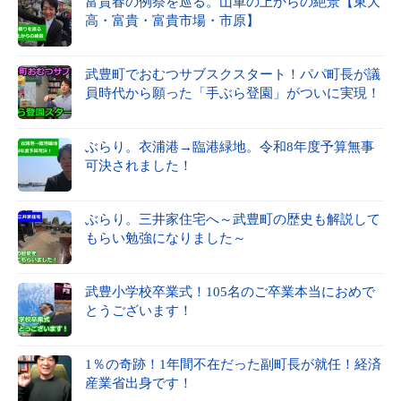
富貴春の例祭を巡る。山車の上からの絶景【東大
高・富貴・富貴市場・市原】
武豊町でおむつサブスクスタート！パパ町長が議
員時代から願った「手ぶら登園」がついに実現！
ぶらり。衣浦港→臨港緑地。令和8年度予算無事
可決されました！
ぶらり。三井家住宅へ～武豊町の歴史も解説して
もらい勉強になりました～
武豊小学校卒業式！105名のご卒業本当におめで
とうございます！
1％の奇跡！1年間不在だった副町長が就任！経済
産業省出身です！