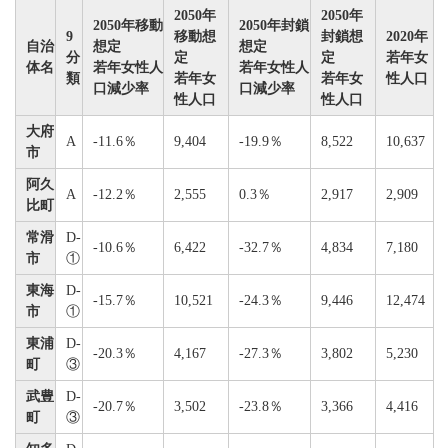
2050年
2050年
2050年移動
2050年封鎖
9
移動想
封鎖想
2020年
自治
想定
想定
分
定
定
若年女
体名
若年女性人
若年女性人
類
若年女
若年女
性人口
口減少率
口減少率
性人口
性人口
大府
A
-11.6％
9,404
-19.9％
8,522
10,637
市
阿久
A
-12.2％
2,555
0.3％
2,917
2,909
比町
常滑
D-
-10.6％
6,422
-32.7％
4,834
7,180
市
①
東海
D-
-15.7％
10,521
-24.3％
9,446
12,474
市
①
東浦
D-
-20.3％
4,167
-27.3％
3,802
5,230
町
③
武豊
D-
-20.7％
3,502
-23.8％
3,366
4,416
町
③