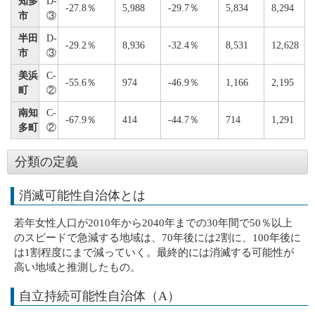
知多
D-
-27.8％
5,988
-29.7％
5,834
8,294
市
③
半田
D-
-29.2％
8,936
-32.4％
8,531
12,628
市
③
美浜
C-
-55.6％
974
-46.9％
1,166
2,195
町
②
南知
C-
-67.9％
414
-44.7％
714
1,291
多町
②
分類の定義
消滅可能性自治体とは
若年女性人口が2010年から2040年までの30年間で50％以上
のスピードで急減する地域は、70年後には2割に、100年後に
は1割程度にまで減っていく。最終的には消滅する可能性が
高い地域と推測したもの。
自立持続可能性自治体（A）