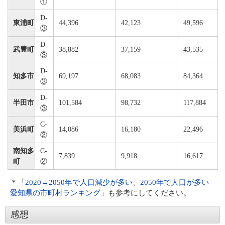
①
D-
東浦町
44,396
42,123
49,596
③
D-
武豊町
38,882
37,159
43,535
③
D-
知多市
69,197
68,083
84,364
③
D-
半田市
101,584
98,732
117,884
③
C-
美浜町
14,086
16,180
22,496
②
南知多
C-
7,839
9,918
16,617
町
②
＊「
2020→2050年で人口減少が多い、2050年で人口が多い
愛知県の市町村ランキング
」も参考にしてください。
感想