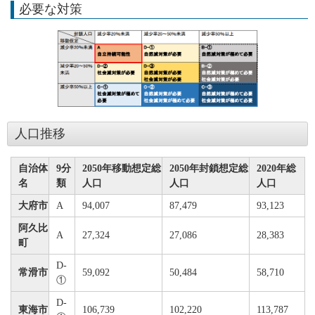
必要な対策
人口推移
自治体
9分
2050年移動想定総
2050年封鎖想定総
2020年総
名
類
人口
人口
人口
大府市
A
94,007
87,479
93,123
阿久比
A
27,324
27,086
28,383
町
D-
常滑市
59,092
50,484
58,710
①
D-
東海市
106,739
102,220
113,787