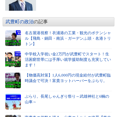
武豊町の政治
の記事
名古屋港視察！衣浦港の工業・観光のポテンシャ
ル【飛島・鍋田・南浜・ガーデンふ頭・名港トリ
トン】
中学校入学祝い金2万円が武豊町でスタート！生
活困窮世帯には手厚い就学援助制度も充実してい
ます！
【物価高対策】1人6,000円の現金給付が武豊町臨
時議会で可決！富貴ヨットハーバーをぶらり。
ぶらり。長尾しゃんぎり祭り～武雄神社と6輌の
山車～