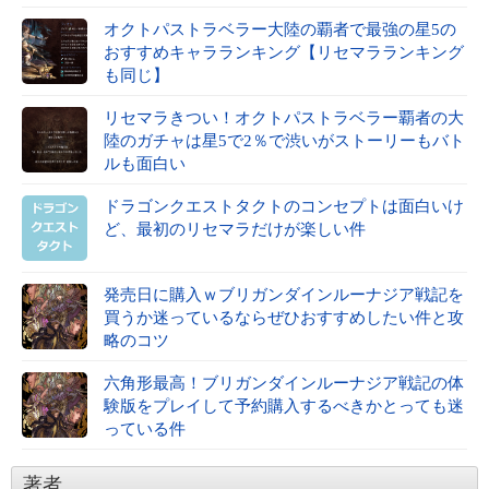
オクトパストラベラー大陸の覇者で最強の星5の
おすすめキャラランキング【リセマラランキング
も同じ】
リセマラきつい！オクトパストラベラー覇者の大
陸のガチャは星5で2％で渋いがストーリーもバト
ルも面白い
ドラゴンクエストタクトのコンセプトは面白いけ
ど、最初のリセマラだけが楽しい件
発売日に購入ｗブリガンダインルーナジア戦記を
買うか迷っているならぜひおすすめしたい件と攻
略のコツ
六角形最高！ブリガンダインルーナジア戦記の体
験版をプレイして予約購入するべきかとっても迷
っている件
著者