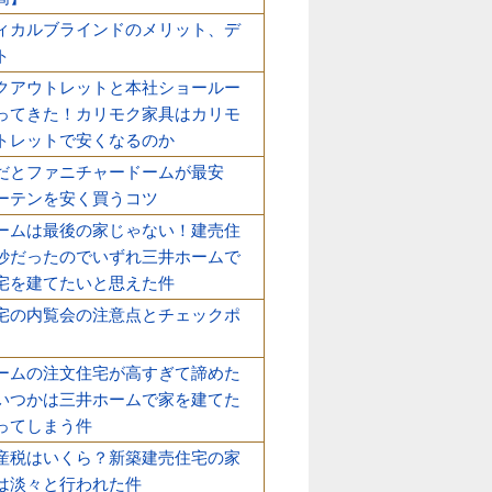
ィカルブラインドのメリット、デ
ト
クアウトレットと本社ショールー
ってきた！カリモク家具はカリモ
トレットで安くなるのか
だとファニチャードームが最安
ーテンを安く買うコツ
ームは最後の家じゃない！建売住
妙だったのでいずれ三井ホームで
宅を建てたいと思えた件
宅の内覧会の注意点とチェックポ
ームの注文住宅が高すぎて諦めた
いつかは三井ホームで家を建てた
ってしまう件
産税はいくら？新築建売住宅の家
は淡々と行われた件