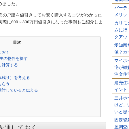
みました。
バーテ
メリッ
売の戸建を値引きしてお安く購入するコツがわかった
際に600～800万円値引きになった事例もご紹介しま
カリモ
ムに行
クアウ
目次
愛知県
値？カ
ておく
売主の物件を探す
マイホ
を計算する
宅が微
注文住
れ残り）を考える
建売住
もらう
イント
検討していると伝える
三井ホ
けど、
いと思
固定資
を通しておく
屋調査