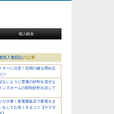
個人献金
建購入奮闘記
の記事
トキーに注意！玄関の鍵を閉め忘
コツ
ばないように普通の砂利を混ぜよ
インズホームの防犯砂利を試して
りが大事！家電量販店で家電をま
いをしてお安くするコツ【ヤマダ
高】