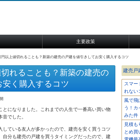
主要政策
00万円以上値切れることも？新築の建売の戸建を値引きしてお安く購入するコツ
建売戸
以上値切れることも？新築の建売の
お安く購入するコツ
スマー
れない
公開
風で飛
う！カ
ことになりました。これまでの人生で一番高い買い物
みた件
本音でした。
見積も
入している友人が多かったので、建売を安く買うコツ
とめ買
、自分も建売の戸建を買うタイミングだったので、建
電機最