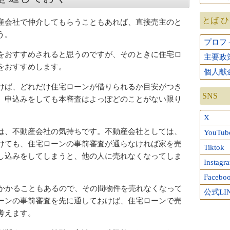
とば 
産会社で仲介してもらうこともあれば、直接売主のと
う。
プロフ
をおすすめされると思うのですが、そのときに住宅ロ
主要政
をおすすめします。
個人献
けば、どれだけ住宅ローンが借りられるか目安がつき
SNS
、申込みをしても本審査はよっぽどのことがない限り
X
は、不動産会社の気持ちです。不動産会社としては、
YouTub
けても、住宅ローンの事前審査が通らなければ家を売
Tiktok
し込みをしてしまうと、他の人に売れなくなってしま
Instagr
Facebo
間かかることもあるので、その間物件を売れなくなって
公式LI
ーンの事前審査を先に通しておけば、住宅ローンで売
考えます。