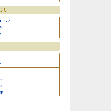
ひさし
ィール
策
金
e
am
ok
NE