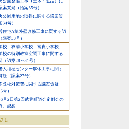
央公園整備工事（土木・道路）に
議案質疑（議案35号）
央公園用地の取得に関する議案質
案34号）
営住宅A棟外壁改修工事に関する議
（議案33号）
学校、衣浦小学校、冨貴小学校、
学校の特別教室空調工事に関する
疑（議案28～31号）
老人福祉センター解体工事に関す
質疑（議案27号）
不登校対策費に関する議案質疑
25号）
年6月2日第2回武豊町議会定例会の
容、感想
ひさし