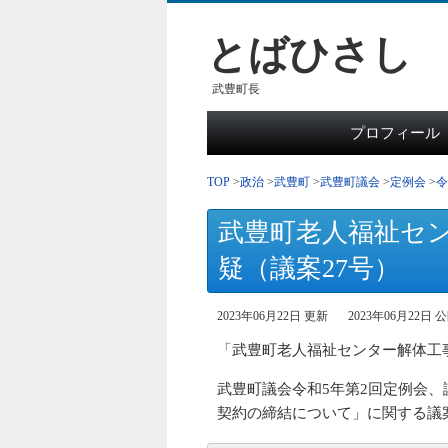
とばひさし
武豊町長
プロフィール
TOP
政治
武豊町
武豊町議会
定例会
令
武豊町老人福祉セ
疑（議案27号）
2023年06月22日 更新
2023年06月22日 
「武豊町老人福祉センター解体工
武豊町議会令和5年第2回定例会、
契約の締結について」に関する議