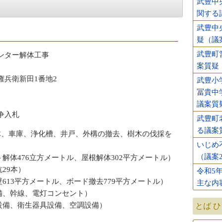
武豊中
関する
武豊中
疑（議
武豊町
ター解体工事
案質疑
兵衛新田1番地2
武豊小
冨貴中
議案質
争入札
武豊町
る議案
体、車庫、浄化槽、井戸、外構の撤去、樹木の伐採を
いじめ
（議案
解体476立方メートル、屋根解体302平方メートル）
29本）
令和5
613平方メートル、ボード撤去779平方メートル）
主な内
備、幹線、電灯コンセント）
設備、衛生器具設備、空調設備）
とば 