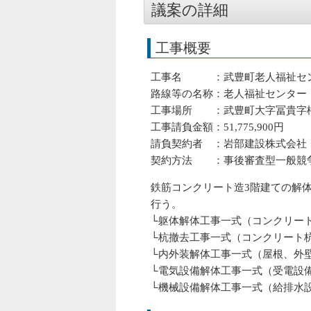
議案の詳細
工事概要
工事名 ：武豊町老人福祉セン
路線等の名称：老人福祉センター
工事場所 ：武豊町大字冨貴字権
工事請負金額：51,775,900円
請負契約者 ：岩部建設株式会社
契約方法 ：事後審査型一般競
鉄筋コンクリート造3階建ての解
行う。
└躯体解体工事一式（コンクリート
└杭撤去工事一式（コンクリート杭
└内外装解体工事一式（屋根、外壁
└電気設備解体工事一式（受電設
└機械設備解体工事一式（給排水