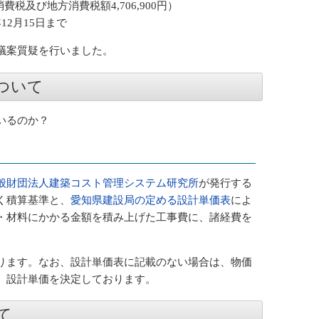
消費税及び地方消費税額4,706,900円）
2月15日まで
議案質疑を行いました。
ついて
いるのか？
般財団法人建築コスト管理システム研究所
が発行する
く積算基準と、
愛知県建設局の定める設計単価表
によ
・材料にかかる金額を積み上げた工事費に、諸経費を
ります。なお、設計単価表に記載のない場合は、物価
、設計単価を決定しております。
て