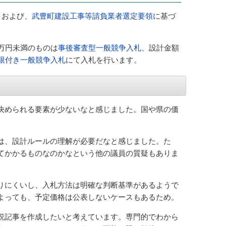
、および、
武豊町建設工事等請負業者選定要領
に基づ
万円未満のものは
事後審査型一般競争入札
、設計金額
限付き一般競争入札
にて入札を行います。
決められる要素が少ないなと感じました。国や県の価
は、設計ルールの理解が必要だなと感じました。た
てかかるものなのかなという他の議員の質疑もありま
りにくいし、入札方法は明確な判断基準があるようで
よっても、予定価格は公表しないケースもあるため。
説記事を作成したいと考えています。専門的でわから