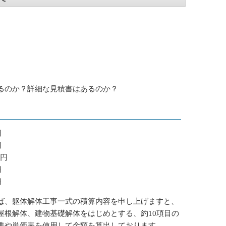
るのか？詳細な見積書はあるのか？
円
円
万円
円
円
ば、躯体解体工事一式の積算内容を申し上げますと、
屋根解体、建物基礎解体をはじめとする、約10項目の
準や単価表を使用して金額を算出しております。