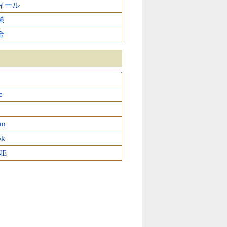
ィール
策
金
e
am
ok
NE