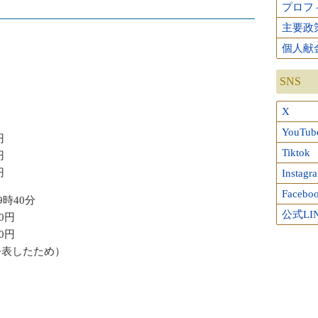
プロフ
主要政
）
個人献
SNS
X
YouTub
円
Tiktok
円
円
Instagr
Facebo
時40分
公式LI
0円
0円
公表したため）