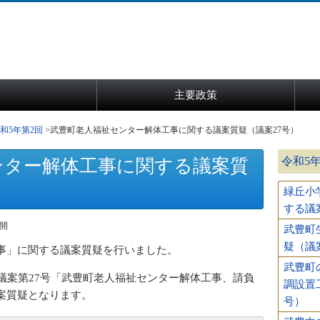
主要政策
和5年第2回
武豊町老人福祉センター解体工事に関する議案質疑（議案27号）
令和5
ンター解体工事に関する議案質
緑丘小
する議
公開
武豊町
疑（議
事」に関する議案質疑を行いました。
武豊町
議案第27号「武豊町老人福祉センター解体工事、請負
調設置
案質疑となります。
号）