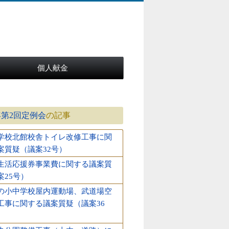
個人献金
年第2回定例会
の記事
学校北館校舎トイレ改修工事に関
案質疑（議案32号）
生活応援券事業費に関する議案質
案25号）
の小中学校屋内運動場、武道場空
工事に関する議案質疑（議案36