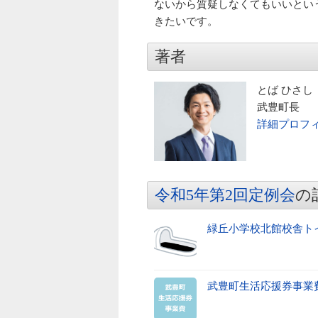
ないから質疑しなくてもいいとい
きたいです。
著者
とば ひさし
武豊町長
詳細プロフ
令和5年第2回定例会
の
緑丘小学校北館校舎ト
武豊町生活応援券事業