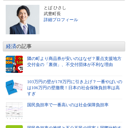
とば ひさし
武豊町長
詳細プロフィール
経済
の記事
隣の町より商品券が安いのはなぜ？重点支援地方
交付金の「裏側」、不交付団体が不利な理由
103万円の壁が178万円に引き上げ？一番やばいの
は106万円の壁撤廃！日本の社会保険負担率は高
すぎ
国民負担率で一番高いのは社会保障負担率
国民負担率の推移と五公五民の現実！国際比較す