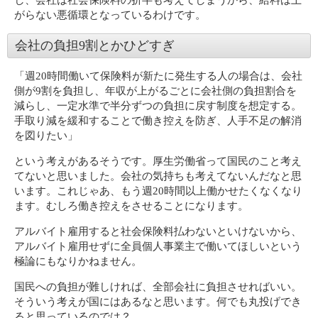
し、会社は社会保険料の折半も考えてしまうから、給料は上
がらない悪循環となっているわけです。
会社の負担9割とかひどすぎ
「週20時間働いて保険料が新たに発生する人の場合は、会社
側が9割を負担し、年収が上がるごとに会社側の負担割合を
減らし、一定水準で半分ずつの負担に戻す制度を想定する。
手取り減を緩和することで働き控えを防ぎ、人手不足の解消
を図りたい」
という考えがあるそうです。厚生労働省って国民のこと考え
てないと思いました。会社の気持ちも考えてないんだなと思
います。これじゃあ、もう週20時間以上働かせたくなくなり
ます。むしろ働き控えをさせることになります。
アルバイト雇用すると社会保険料払わないといけないから、
アルバイト雇用せずに全員個人事業主で働いてほしいという
極論にもなりかねません。
国民への負担が難しければ、全部会社に負担させればいい。
そういう考えが国にはあるなと思います。何でも丸投げでき
ると思っているのでは？