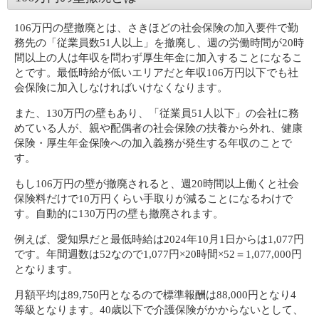
106万円の壁撤廃とは、さきほどの社会保険の加入要件で勤
務先の「従業員数51人以上」を撤廃し、週の労働時間が20時
間以上の人は年収を問わず厚生年金に加入することになるこ
とです。最低時給が低いエリアだと年収106万円以下でも社
会保険に加入しなければいけなくなります。
また、130万円の壁もあり、「従業員51人以下」の会社に務
めている人が、親や配偶者の社会保険の扶養から外れ、健康
保険・厚生年金保険への加入義務が発生する年収のことで
す。
もし106万円の壁が撤廃されると、週20時間以上働くと社会
保険料だけで10万円くらい手取りが減ることになるわけで
す。自動的に130万円の壁も撤廃されます。
例えば、愛知県だと最低時給は2024年10月1日からは1,077円
です。年間週数は52なので1,077円×20時間×52＝1,077,000円
となります。
月額平均は89,750円となるので標準報酬は88,000円となり4
等級となります。40歳以下で介護保険がかからないとして、