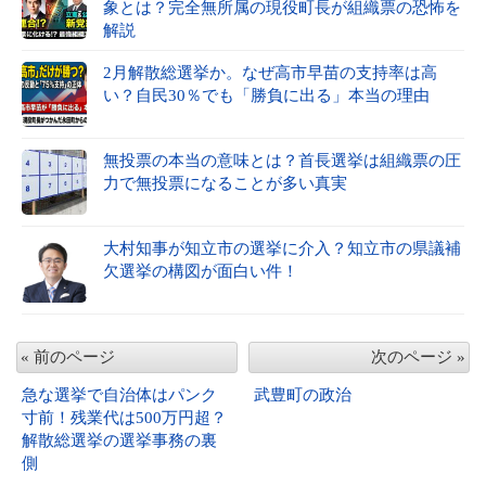
象とは？完全無所属の現役町長が組織票の恐怖を
解説
2月解散総選挙か。なぜ高市早苗の支持率は高
い？自民30％でも「勝負に出る」本当の理由
無投票の本当の意味とは？首長選挙は組織票の圧
力で無投票になることが多い真実
大村知事が知立市の選挙に介入？知立市の県議補
欠選挙の構図が面白い件！
« 前のページ
次のページ »
急な選挙で自治体はパンク
武豊町の政治
寸前！残業代は500万円超？
解散総選挙の選挙事務の裏
側