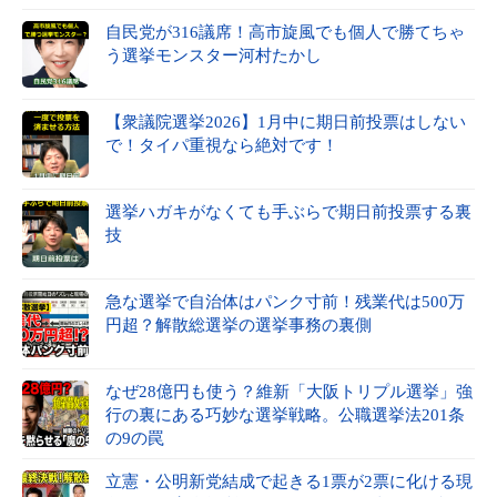
自民党が316議席！高市旋風でも個人で勝てちゃ
う選挙モンスター河村たかし
【衆議院選挙2026】1月中に期日前投票はしない
で！タイパ重視なら絶対です！
選挙ハガキがなくても手ぶらで期日前投票する裏
技
急な選挙で自治体はパンク寸前！残業代は500万
円超？解散総選挙の選挙事務の裏側
なぜ28億円も使う？維新「大阪トリプル選挙」強
行の裏にある巧妙な選挙戦略。公職選挙法201条
の9の罠
立憲・公明新党結成で起きる1票が2票に化ける現