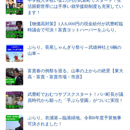
中学校入学祝い金2万円が武豊町でスタート！生
活困窮世帯には手厚い就学援助制度も充実してい
ます！
【物価高対策】1人6,000円の現金給付が武豊町臨
時議会で可決！富貴ヨットハーバーをぶらり。
ぶらり。長尾しゃんぎり祭り～武雄神社と6輌の
山車～
富貴春の例祭を巡る。山車の上からの絶景【東大
高・富貴・富貴市場・市原】
武豊町でおむつサブスクスタート！パパ町長が議
員時代から願った「手ぶら登園」がついに実現！
ぶらり。衣浦港→臨港緑地。令和8年度予算無事
可決されました！