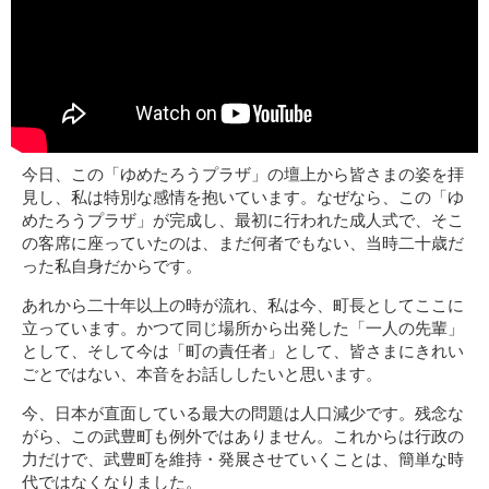
今日、この「ゆめたろうプラザ」の壇上から皆さまの姿を拝
見し、私は特別な感情を抱いています。なぜなら、この「ゆ
めたろうプラザ」が完成し、最初に行われた成人式で、そこ
の客席に座っていたのは、まだ何者でもない、当時二十歳だ
った私自身だからです。
あれから二十年以上の時が流れ、私は今、町長としてここに
立っています。かつて同じ場所から出発した「一人の先輩」
として、そして今は「町の責任者」として、皆さまにきれい
ごとではない、本音をお話ししたいと思います。
今、日本が直面している最大の問題は人口減少です。残念な
がら、この武豊町も例外ではありません。これからは行政の
力だけで、武豊町を維持・発展させていくことは、簡単な時
代ではなくなりました。