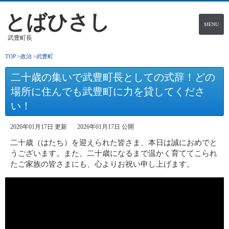
とばひさし
MENU
武豊町長
TOP
政治
武豊町
二十歳の集いで武豊町長としての式辞！どの
場所に住んでも武豊町に力を貸してくださ
い！
2026年01月17日 更新
2026年01月17日 公開
二十歳（はたち）を迎えられた皆さま、本日は誠におめでと
うございます。また、二十歳になるまで温かく育ててこられ
たご家族の皆さまにも、心よりお祝い申し上げます。