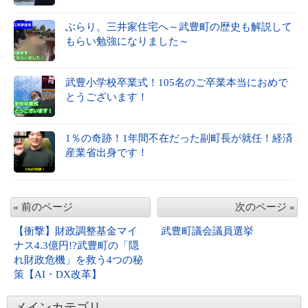
ぶらり。三井家住宅へ～武豊町の歴史も解説して
もらい勉強になりました～
武豊小学校卒業式！105名のご卒業本当におめで
とうございます！
1％の奇跡！1年間不在だった副町長が就任！経済
産業省出身です！
« 前のページ
次のページ »
【衝撃】財政調整基金マイ
武豊町議会議員選挙
ナス4.3億円!?武豊町の「隠
れ財政危機」を救う4つの秘
策【AI・DX改革】
メインカテゴリ