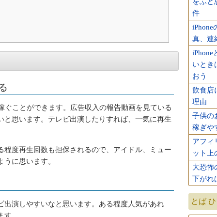
をふと思
件
iPh
真、連
iPho
いとき
おう
る
飲食店
理由
すごく稼ぐことができます。広告収入の報告動画を見ている
子供のお
いと思います。テレビ出演したりすれば、一気に再生
稼ぎや
アフィ
る程度再生回数も担保されるので、アイドル、ミュー
ット上
ように思います。
大恐怖
下がれ
とば 
ビ出演しやすいなと思います。ある程度人気があれ
ます。