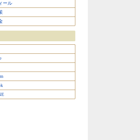
ィール
策
金
e
am
ok
NE