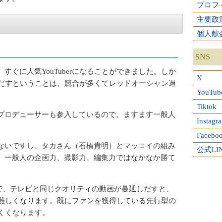
プロフ
主要政
個人献
SNS
すぐに人気YouTuberになることができました。しか
X
になりだすということは、競合が多くてレッドオーシャン過
YouTub
Tiktok
プロデューサーも参入しているので、ますます一般人
Instagr
Facebo
ないですし、タカさん（石橋貴明）とマッコイの組み
公式LI
、一般人の企画力、撮影力、編集力ではなかなか勝て
なので、テレビと同じクオリティの動画が蔓延しだすと、
かなか難しくなります。既にファンを獲得している先行型の
にくくなります。