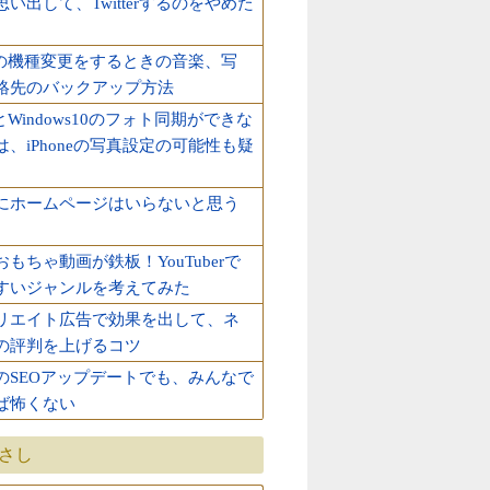
い出して、Twitterするのをやめた
oneの機種変更をするときの音楽、写
絡先のバックアップ方法
neとWindows10のフォト同期ができな
は、iPhoneの写真設定の可能性も疑
にホームページはいらないと思う
もちゃ動画が鉄板！YouTuberで
すいジャンルを考えてみた
リエイト広告で効果を出して、ネ
の評判を上げるコツ
のSEOアップデートでも、みんなで
ば怖くない
ひさし