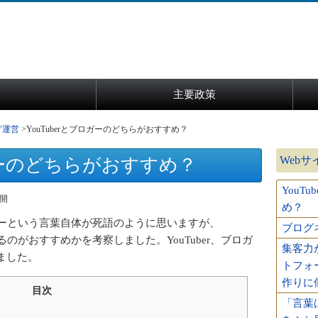
主要政策
グ運営
YouTuberとブロガーのどちらがおすすめ？
Web
ロガーのどちらがおすすめ？
YouT
公開
め？
ロガーという言葉自体が死語のように思いますが、
ブログ
なるのがおすすめかを考察しました。YouTuber、ブロガ
集客力
ました。
トフォ
作りに
目次
「言葉